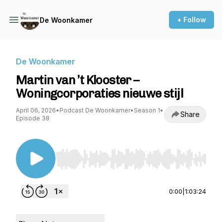
+ Follow
De Woonkamer
De Woonkamer
Martin van ’t Klooster –
Woningcorporaties nieuwe stijl
April 06, 2026
•
Podcast De Woonkamer
•
Season 1
•
Share
Episode 38
Use Left/Right to seek, Home/End to jump to st
0:00
|
1:03:24