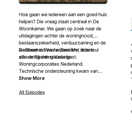
Hoe gaan we iedereen aan een goed huis
helpen? Die vraag staat centraal in De
Woonkamer. We gaan op zoek naar de
uitdagingen achter de woningnood,
bestaanszekerheid, verduurzaming en de
leefbaarheid van wijken. Met iedere
Gastheer is Wouter Beekers, directeur
aflevering een nieuwe gast.
van de Stichting Visitatie
Woningcorporaties Nederland.
Technische ondersteuning kwam van
Willem de Gelder van WdG Audio.
Show More
Voor meer info en de foto's volg ons op
All Episodes
LinkedIn of Instagram.
Reacties of vragen? Stel ze aan Wouter
via: podcast@visitaties.nl.