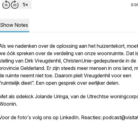
0:0
Show Notes
Als we nadenken over de oplossing aan het huizentekort, moe
we óók spreken over de verdeling van onze woonruimte. Dat i
stelling van Dirk Vreugdenhil, ChristenUnie-gedeputeerde in de
provincie Gelderland. Er zijn steeds meer mensen in ons land, 
de ruimte neemt niet toe. Daarom pleit Vreugdenhil voor een
“ruimtelijk dieet”. Een open gesprek over eerlijker delen.
Met als sidekick Jolande Uringa, van de Utrechtse woningcorpo
Woonin.
Voor de foto's volg ons op LinkedIn. Reacties: podcast@visitat