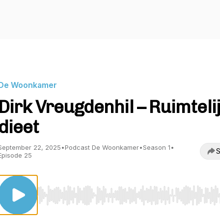
De Woonkamer
Dirk Vreugdenhil – Ruimteli
dieet
September 22, 2025
•
Podcast De Woonkamer
•
Season 1
•
S
Episode 25
Use Left/Right to seek, Home/End to jump to start o