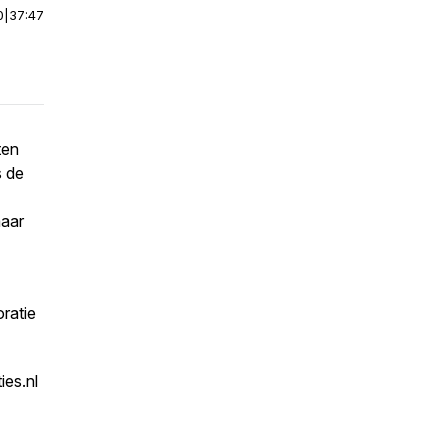
0
|
37:47
ten
s de
maar
ratie
ies.nl