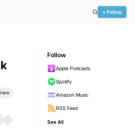
+ Follow
Follow
jk
Apple Podcasts
Spotify
hare
Amazon Music
RSS Feed
See All
r end. Hold shift to jump forward or backward.