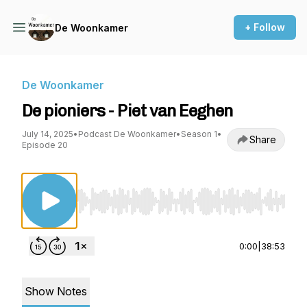
+ Follow
De Woonkamer
De Woonkamer
De pioniers - Piet van Eeghen
July 14, 2025
•
Podcast De Woonkamer
•
Season 1
•
Share
Episode 20
Use Left/Right to seek, Home/End to jump to st
0:00
|
38:53
Show Notes