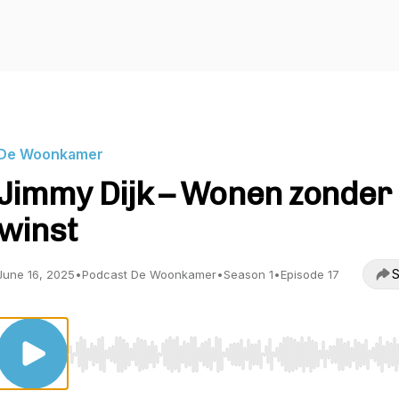
De Woonkamer
Jimmy Dijk – Wonen zonder
winst
S
June 16, 2025
•
Podcast De Woonkamer
•
Season 1
•
Episode 17
Use Left/Right to seek, Home/End to jump to start o