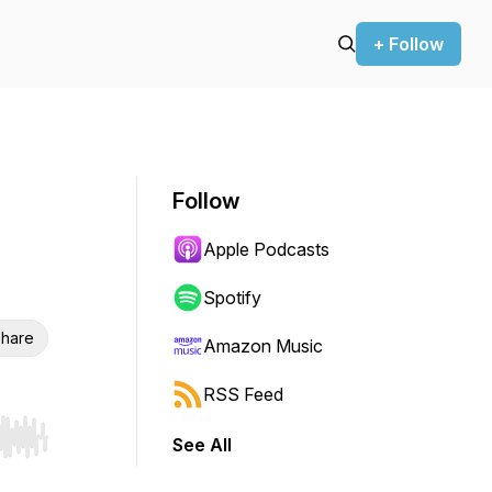
+ Follow
Follow
Apple Podcasts
Spotify
hare
Amazon Music
RSS Feed
See All
r end. Hold shift to jump forward or backward.