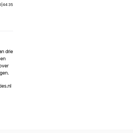
0
|
44:35
an drie
 en
over
jgen.
ies.nl