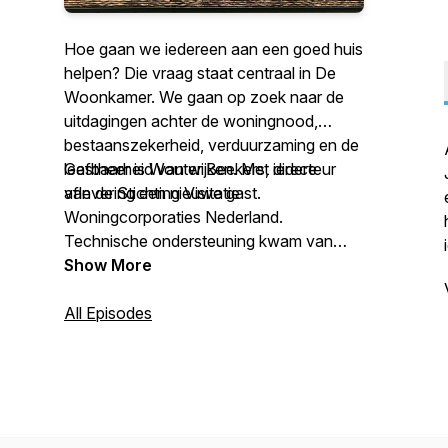
Hoe gaan we iedereen aan een goed huis
helpen? Die vraag staat centraal in De
Woonkamer. We gaan op zoek naar de
uitdagingen achter de woningnood,
bestaanszekerheid, verduurzaming en de
leefbaarheid van wijken. Met iedere
Gastheer is Wouter Beekers, directeur
aflevering een nieuwe gast.
van de Stichting Visitatie
Woningcorporaties Nederland.
Technische ondersteuning kwam van
Willem de Gelder van WdG Audio.
Show More
Voor meer info en de foto's volg ons op
All Episodes
LinkedIn of Instagram.
Reacties of vragen? Stel ze aan Wouter
via: podcast@visitaties.nl.